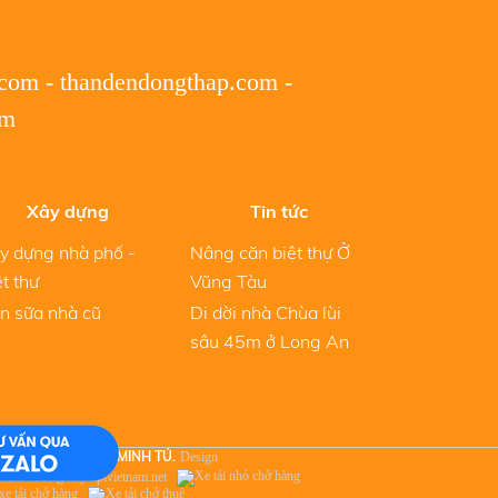
.com
-
thandendongthap.com
-
om
Xây dựng
Tin tức
y dựng nhà phố -
Nâng căn biệt thự Ở
ệt thư
Vũng Tàu
n sữa nhà cũ
Di dời nhà Chùa lùi
sâu 45m ở Long An
 2024
CHỐNG LÚN MINH TÚ.
Design
net
Design by hptvietnam.net