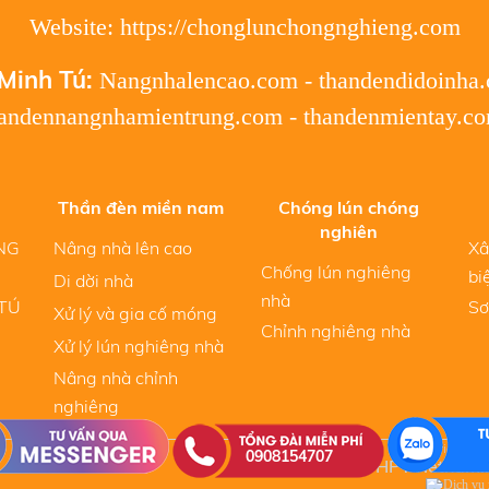
Website: https://chonglunchongnghieng.com
Minh Tú:
Nangnhalencao.com
-
thandendidoinha
handennangnhamientrung.com
-
thandenmientay.c
Thần đèn miền nam
Chóng lún chóng
nghiên
NG
Nâng nhà lên cao
Xâ
Chống lún nghiêng
bi
Di dời nhà
nhà
 TÚ
Sơ
Xử lý và gia cố móng
Chỉnh nghiêng nhà
Xử lý lún nghiêng nhà
Nâng nhà chỉnh
nghiêng
Copyright ©
0908154707
by HPTVietnam.