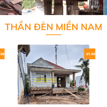
THẦN ĐÈN MIỀN NAM
.08
07.03