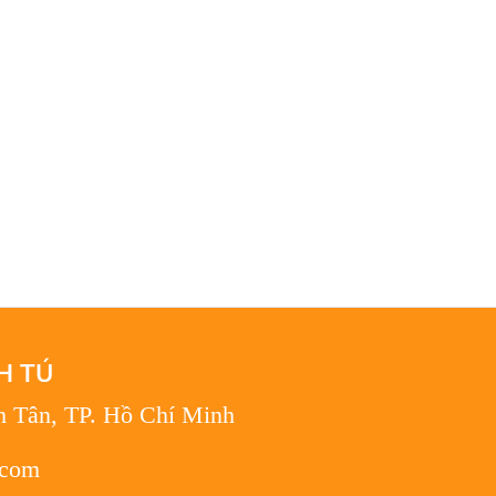
H TÚ
h Tân, TP. Hồ Chí Minh
.com