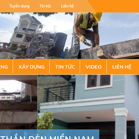
Tuyển dụng
Tin tức
Liên hệ
ÊNG
XÂY DỰNG
TIN TỨC
VIDEO
LIÊN HỆ