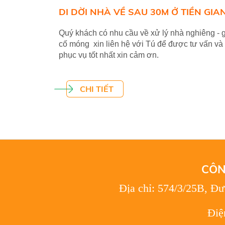
DI DỜI NHÀ VỀ SAU 30M Ở TIỀN GIA
Quý khách có nhu cầu về xử lý nhà nghiêng - 
cố móng xin liên hệ với Tú để được tư vấn và
phục vụ tốt nhất xin cảm ơn.
CHI TIẾT
CÔN
Địa chỉ: 574/3/25B, Đ
Điệ