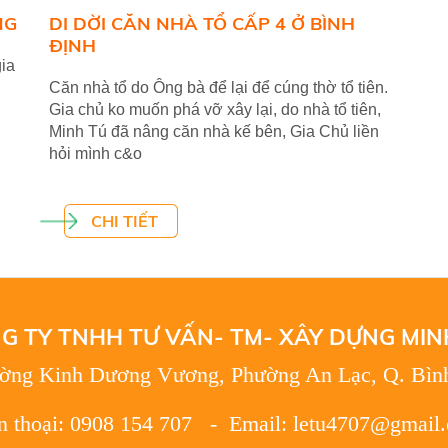
NG
DI DỜI CĂN NHÀ TỔ CẤP 4 Ở BÌNH
ĐỊNH
gia
Căn nhà tổ do Ông bà để lại để cúng thờ tổ tiên.
Gia chủ ko muốn phá vỡ xây lại, do nhà tổ tiên,
Minh Tú đã nâng căn nhà kế bên, Gia Chủ liền
hỏi mình c&o
CHI TIẾT
G TY TNHH TƯ VẤN- TM- XÂY DỰNG MIN
ường Kinh Dương Vương, Phường An Lạc, Q. Bìn
n thoại: 0908 154 707 - Email: letu4707@gmail