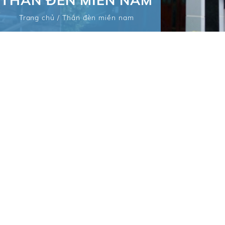
THẦN ĐÈN MIỀN NAM
Trang chủ
/
Thần đèn miền nam