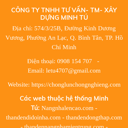
CÔNG TY TNHH TƯ VẤN- TM- XÂY
DỰNG MINH TÚ
Địa chỉ: 574/3/25B, Đường Kinh Dương
Vương, Phường An Lạc, Q. Bình Tân, TP. Hồ
Chí Minh
Điện thoại: 0908 154 707 -
Email: letu4707@gmail.com
Website: https://chonglunchongnghieng.com
Các web thuộc hệ thống Minh
Tú:
Nangnhalencao.com
-
thandendidoinha.com
-
thandendongthap.com
-
thandennangnhamientrung.com
-