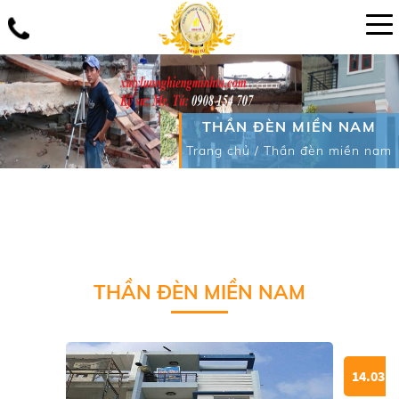
THẦN ĐÈN MIỀN NAM
Trang chủ
/
Thần đèn miền nam
THẦN ĐÈN MIỀN NAM
14.03