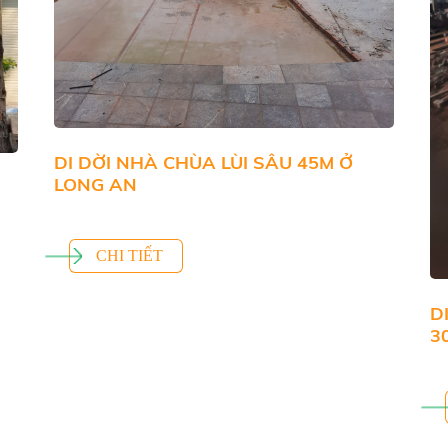
DI DỜI NHÀ CHÙA LÙI SÂU 45M Ở
LONG AN
CHI TIẾT
D
3