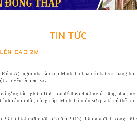
TIN TỨC
 LÊN CAO 2M
Điền A), ngôi nhà lầu của Minh Tú khá nổi bật với bảng hi
ột chuyến làm ăn xa.
ố gắng tốt nghiệp Đại Học để theo đuổi nghề nâng nhà , nói g
rình cần di dời, nâng cấp, Minh Tú nhìn sơ qua là có thể tính
3 tuổi tôi mới cưới vợ (năm 2013). Lập gia đình xong, tôi c