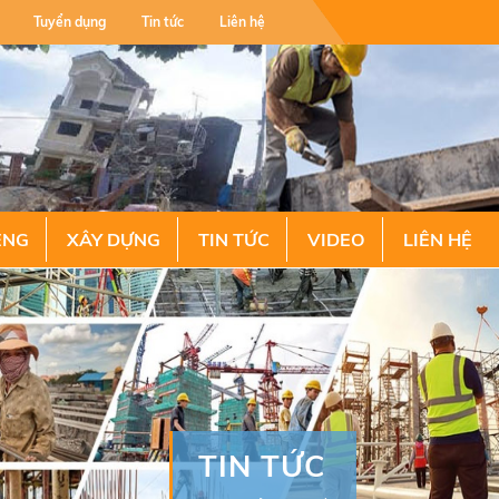
Tuyển dụng
Tin tức
Liên hệ
ÊNG
XÂY DỰNG
TIN TỨC
VIDEO
LIÊN HỆ
TIN TỨC