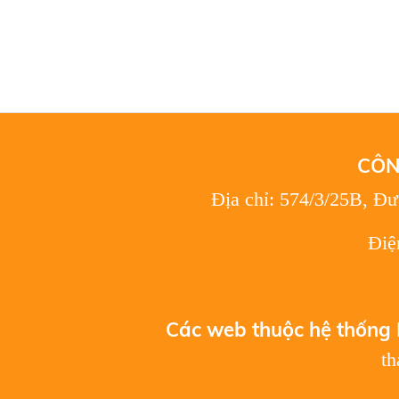
CÔN
Địa chỉ: 574/3/25B, Đ
Điệ
Các web thuộc hệ thống 
t