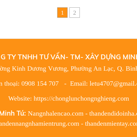
G TY TNHH TƯ VẤN- TM- XÂY DỰNG MIN
ường Kinh Dương Vương, Phường An Lạc, Q. Bìn
n thoại: 0908 154 707 - Email: letu4707@gmail
Website: https://chonglunchongnghieng.com
Minh Tú:
Nangnhalencao.com
-
thandendidoinha
handennangnhamientrung.com
-
thandenmientay.c