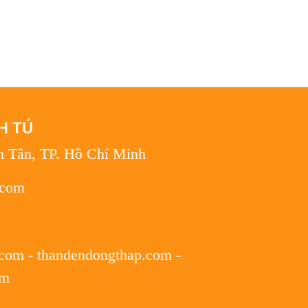
H TÚ
h Tân, TP. Hồ Chí Minh
.com
.com
-
thandendongthap.com
-
om